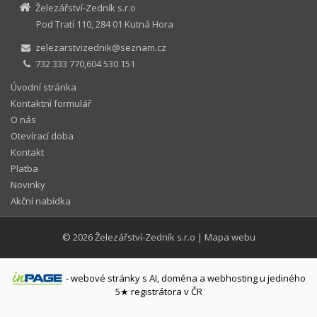
Železářství-Zedník s.r.o
Pod Tratí 110, 284 01 Kutná Hora
zelezarstvizednik@seznam.cz
732 333 770,604 530 151
Úvodní stránka
Kontaktní formulář
O nás
Otevírací doba
Kontakt
Platba
Novinky
Akční nabídka
© 2026
Železářství-Zedník s.r.o
|
Mapa webu
-
webové stránky
s AI,
doména
a
webhosting
u jediného
5★ registrátora v ČR