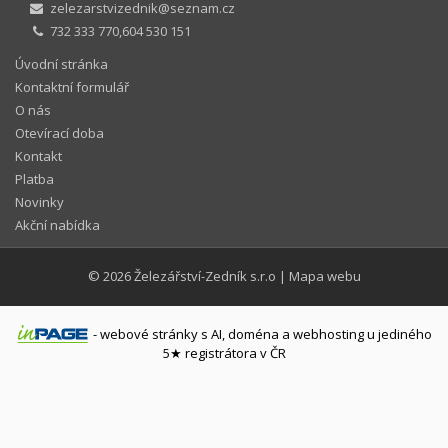
zelezarstvizednik@seznam.cz
732 333 770,604 530 151
Úvodní stránka
Kontaktní formulář
O nás
Otevírací doba
Kontakt
Platba
Novinky
Akční nabídka
© 2026
Železářství-Zedník s.r.o
|
Mapa webu
-
webové stránky
s AI,
doména
a
webhosting
u jediného
5★ registrátora v ČR