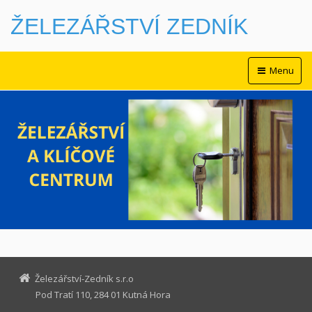
ŽELEZÁŘSTVÍ ZEDNÍK
Menu
Železářství-Zedník s.r.o
Pod Tratí 110, 284 01 Kutná Hora